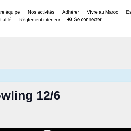
re équipe
Nos activités
Adhérer
Vivre au Maroc
Es
Se connecter
ialité
Règlement intérieur
wling 12/6