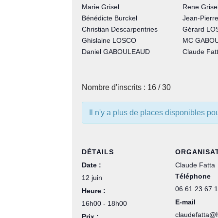
Marie Grisel
Rene Grise
Bénédicte Burckel
Jean-Pier
Christian Descarpentries
Gérard LO
Ghislaine LOSCO
MC GABO
Daniel GABOULEAUD
Claude Fat
Nombre d'inscrits : 16 / 30
Il n'y a plus de places disponibles p
DÉTAILS
ORGANISA
Date :
Claude Fatta
Téléphone
12 juin
06 61 23 67 
Heure :
E-mail
16h00 - 18h00
claudefatta@
Prix :