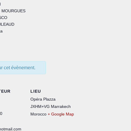
l
re MOURGUES
SCO
ULEAUD
ta
our cet évènement.
TEUR
LIEU
Opéra Plazza
JXHM+VG Marrakech
10
Morocco
+ Google Map
hotmail.com