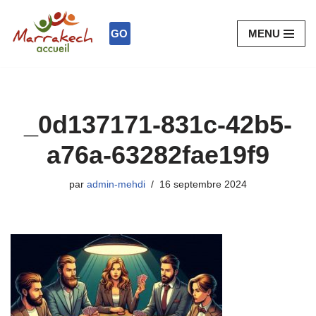
GO
MENU
Aller
au
contenu
_0d137171-831c-42b5-
a76a-63282fae19f9
par
admin-mehdi
16 septembre 2024