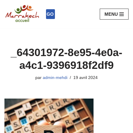
GO
MENU
Aller
au
contenu
_64301972-8e95-4e0a-
a4c1-9396918f2df9
par
admin-mehdi
19 avril 2024