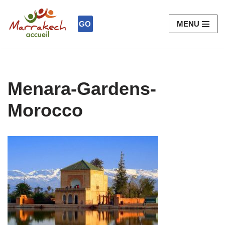
GO
MENU
Aller
au
contenu
Menara-Gardens-
Morocco