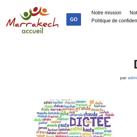
Notre mission
Not
Aller
GO
Politique de confident
au
contenu
par
adm