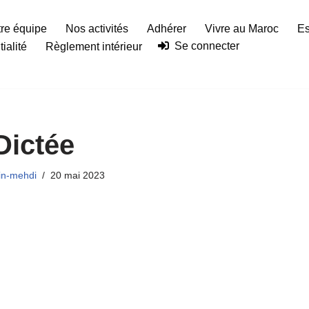
re équipe
Nos activités
Adhérer
Vivre au Maroc
Es
Se connecter
ialité
Règlement intérieur
Dictée
in-mehdi
20 mai 2023