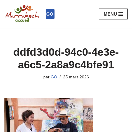
GO
MENU
Aller
au
contenu
ddfd3d0d-94c0-4e3e-
a6c5-2a8a9c4bfe91
par
GO
25 mars 2026