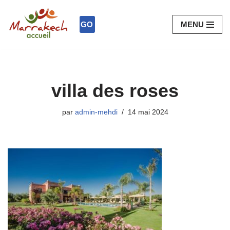
GO
MENU
Aller
au
contenu
villa des roses
par
admin-mehdi
14 mai 2024